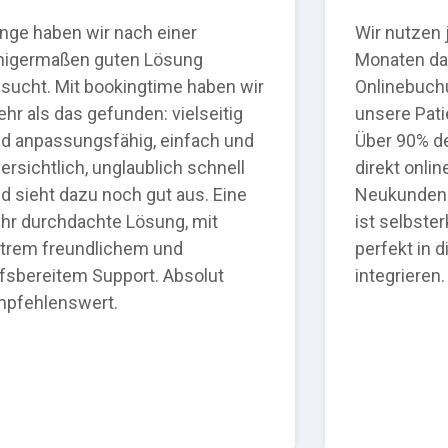
nge haben wir nach einer
Wir nutzen j
nigermaßen guten Lösung
Monaten d
sucht. Mit bookingtime haben wir
Onlinebuch
hr als das gefunden: vielseitig
unsere Pati
d anpassungsfähig, einfach und
Über 90% de
ersichtlich, unglaublich schnell
direkt onli
d sieht dazu noch gut aus. Eine
Neukunden 
hr durchdachte Lösung, mit
ist selbster
trem freundlichem und
perfekt in 
lfsbereitem Support. Absolut
integrieren.
pfehlenswert.