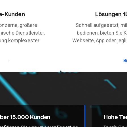
se-Kunden
Lösungen f
onzerne, größere
Schnell aufgesetzt, mi
ische Dienstleister.
bedienen: bieten Sie 
kung komplexester
Webseite, App oder jegl
B
ber 15.000 Kunden
Hohe Te