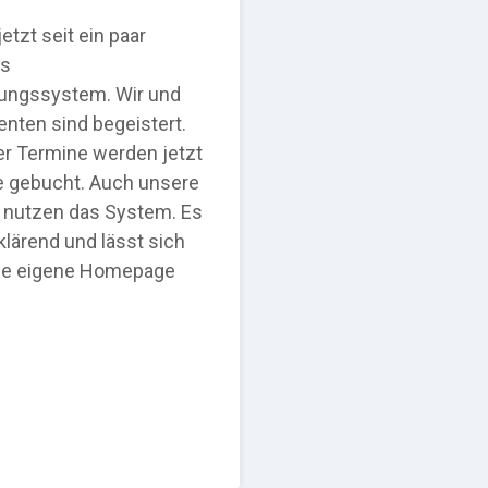
etzt seit ein paar
Seit 5 Jahren setzen 
as
auf bookingtime. Un
ungssystem. Wir und
schätzen die einfac
enten sind begeistert.
bei der Terminbuchun
r Termine werden jetzt
passt sich flexibel a
ne gebucht. Auch unsere
Mitarbeiter, Arbeitsz
nutzen das System. Es
fachliche Schwerpun
klärend und lässt sich
des exzellenten Supp
die eigene Homepage
Installation und Einr
konnten wir die Onli
schnell Einbinden. bo
eine klare Empfehlun