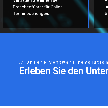
Vertrauen Sie einem der
P
Branchenführer für Online
u
Terminbuchungen.
S
// Unsere Software revolutio
Erleben Sie den Unte