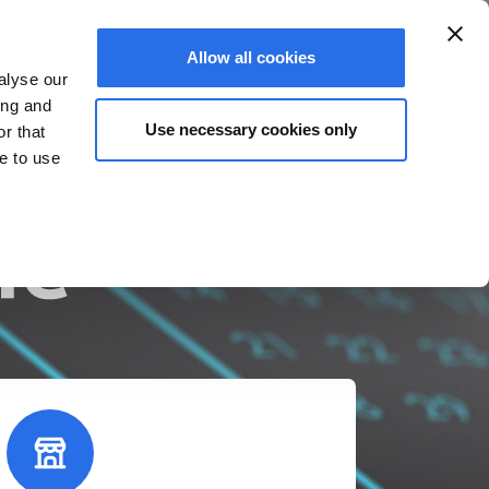
Login
Allow all cookies
alyse our
ing and
Use necessary cookies only
r that
ue to use