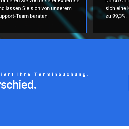
rofitieren Sie von unserer Expertise
Durch Onl
nd lassen Sie sich von unserem
sich eine
upport-Team beraten.
zu 99,3%.
niert Ihre Terminbuchung.
rschied.