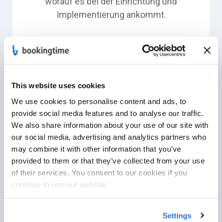
worauf es bei der Einrichtung und
Implementierung ankommt.
This website uses cookies
We use cookies to personalise content and ads, to
provide social media features and to analyse our traffic.
Deutscher Serverstandort
We also share information about your use of our site with
our social media, advertising and analytics partners who
Wir verwalten Ihre Daten nach DSGVO-
may combine it with other information that you’ve
Standard mit zertifizierten Dienstleistern
provided to them or that they’ve collected from your use
in Deutschland.
of their services. You consent to our cookies if you
continue to use our website.
Settings