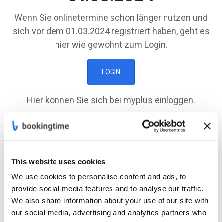
Wenn Sie onlinetermine schon länger nutzen und
sich vor dem 01.03.2024 registriert haben, geht es
hier wie gewohnt zum Login.
LOGIN
Hier können Sie sich bei myplus einloggen.
MY PLUS
Registrierung
nach
dem
This website uses cookies
We use cookies to personalise content and ads, to
01.03.2024
provide social media features and to analyse our traffic.
We also share information about your use of our site with
Wenn Sie sich nach dem 01.03.2024 registriert
our social media, advertising and analytics partners who
haben, können Sie sich hier einloggen.