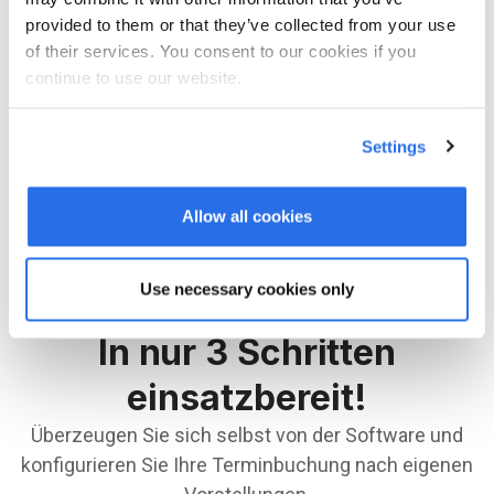
provided to them or that they’ve collected from your use
Das Logo von bookingtime in verschiedenen
of their services. You consent to our cookies if you
Formaten für Print und Digital zum downloaden.
continue to use our website.
bookingtime Logo herunterladen
Settings
Allow all cookies
Use necessary cookies only
In nur 3 Schritten
einsatzbereit!
Überzeugen Sie sich selbst von der Software und
konfigurieren Sie Ihre Terminbuchung nach eigenen