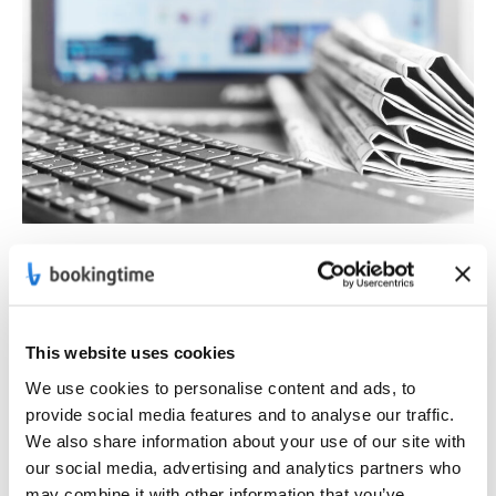
// PRESSEINFO
Ihr Kontakt
zu
bookingtime
This website uses cookies
Für alle Anfragen in Sachen Medien und Presse
We use cookies to personalise content and ads, to
wenden Sie sich bitte an unsere Abteilung für
provide social media features and to analyse our traffic.
We also share information about your use of our site with
Öffentlichkeitsarbeit.
our social media, advertising and analytics partners who
press@bookingtime.com
may combine it with other information that you’ve