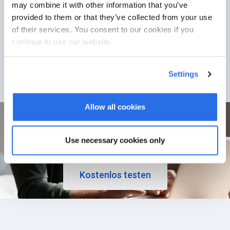
Zu 100% konform mit aktuell geltendem
may combine it with other information that you’ve
Datenschutz Recht.
provided to them or that they’ve collected from your use
of their services. You consent to our cookies if you
continue to use our website.
Settings
Allow all cookies
// Stellen Sie unsere Software
auf die Probe!
Lösungen jetzt entdecken.
Use necessary cookies only
Kostenlos testen