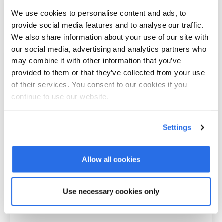
schnell und effizient in bestehende
We use cookies to personalise content and ads, to
Software zu integrieren und zu verbinden.
provide social media features and to analyse our traffic.
We also share information about your use of our site with
our social media, advertising and analytics partners who
may combine it with other information that you’ve
provided to them or that they’ve collected from your use
of their services. You consent to our cookies if you
continue to use our website.
CMS Plugins
Für CMS werden Out-of-the-Box-Plugins
Settings
wie WordPress, Typo3 und Joomla
angeboten. Diese können direkt aus dem
Allow all cookies
jeweiligen CMS installiert werden. Auch der
Set-up-Prozess kann darüber durchgeführt
Use necessary cookies only
und das Buchungsmodul anschließend auf
der Webseite installiert werden.