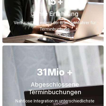
15
+
Jahre Erfahrung
Vertrauen Sie einem der Branchenführer für
Terminbuchung.
31
Mio +
Abgeschlossene
Terminbuchungen
Nahtlose Integration in unterschiedlichste