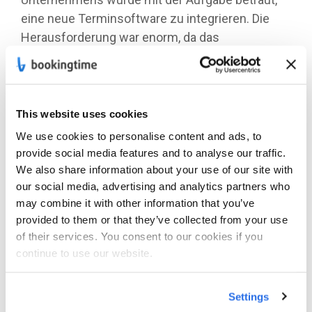
eine neue Terminsoftware zu integrieren. Die
Herausforderung war enorm, da das
Entwicklerteam das gesamte Jahr mit Projekten
und Tickets ausgebucht war. Trotz dieser
Belastung musste die Integration schnell und
effizient durchgeführt werden, ohne den
This website uses cookies
laufenden Betrieb zu stören.
We use cookies to personalise content and ads, to
provide social media features and to analyse our traffic.
Lösung:
We also share information about your use of our site with
our social media, advertising and analytics partners who
Während des initialen Workshops arbeitete
may combine it with other information that you’ve
bookingtime nur mit dem Projektmanager, dem
provided to them or that they’ve collected from your use
Softwarearchitekten und einem Techniker
of their services. You consent to our cookies if you
zusammen. Dies reichte aus, um alle nötigen
continue to use our website.
Informationen und Expertisen zu bündeln und
den Grundstein für das Projekt zu legen. Die
Settings
gebündelte Expertise ermöglichte es, die