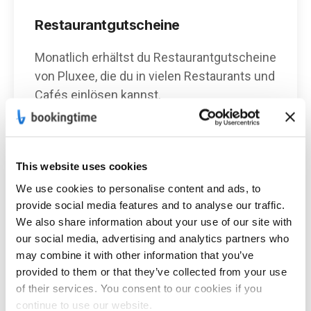
Restaurantgutscheine
Monatlich erhältst du Restaurantgutscheine
von Pluxee, die du in vielen Restaurants und
Cafés einlösen kannst.
This website uses cookies
We use cookies to personalise content and ads, to
provide social media features and to analyse our traffic.
Coding-Weeks
We also share information about your use of our site with
our social media, advertising and analytics partners who
Als Team gemeinsam verreisen, produktiv
may combine it with other information that you’ve
arbeiten und dabei die Sonne genießen – so
provided to them or that they’ve collected from your use
verbinden wir Arbeit und Entspannung auf
of their services. You consent to our cookies if you
besondere Weise.
continue to use our website.